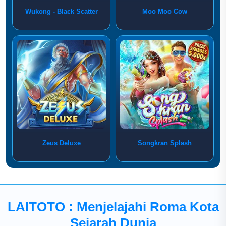
Wukong - Black Scatter
Moo Moo Cow
Zeus Deluxe
Songkran Splash
LAITOTO : Menjelajahi Roma Kota
Sejarah Dunia