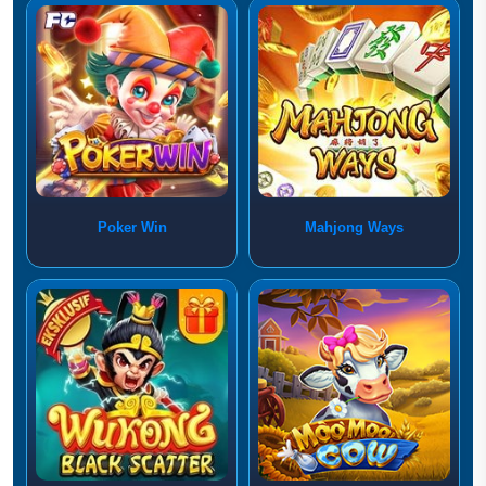
Poker Win
Mahjong Ways