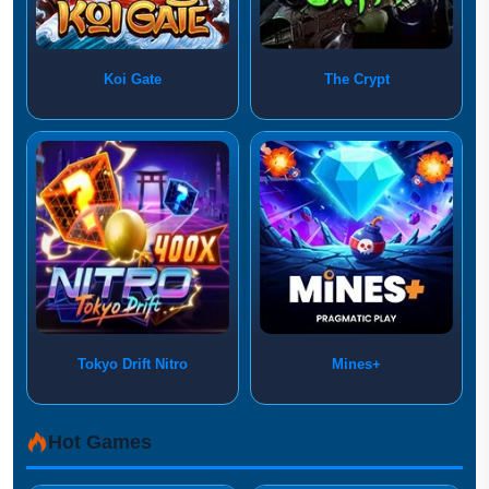
Koi Gate
The Crypt
Tokyo Drift Nitro
Mines+
Hot Games