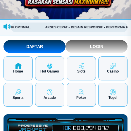
 OPTIMAL.
AKSES CEPAT • DESAIN RESPONSIF • PERFORMA RINGAN •
DAFTAR
LOGIN
Home
Hot Games
Slots
Casino
Sports
Arcade
Poker
Togel