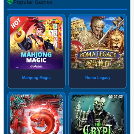
Popular Games
Mahjong Magic
Roma Legacy