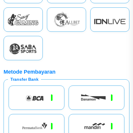
Metode Pembayaran
Transfer Bank